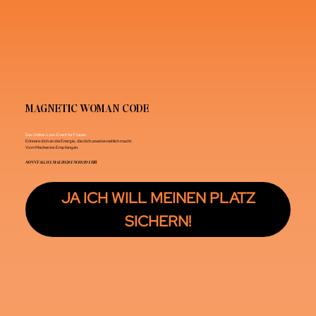
MAGNETIC WOMAN CODE
Das Online-Live-Event für Frauen.
Erinnere dich an die Energie, die dich unwiderstehlich macht.
Vom Machen ins Empfangen.
SONNTAG, 03. MAI 2026 UM 10:30 UHR
JA ICH WILL MEINEN PLATZ
SICHERN!