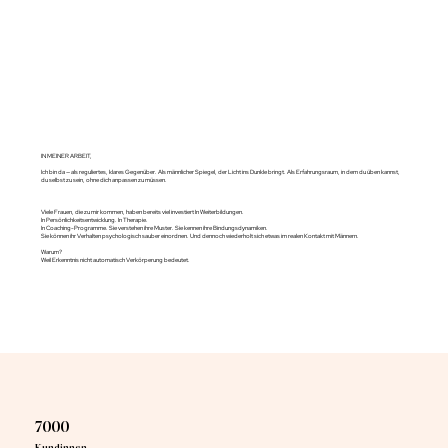
IN MEINER ARBEIT,
Ich bin da — als reguliertes, klares Gegenüber. Als männlicher Spiegel, der Licht ins Dunkle bringt. Als Erfahrungsraum, in dem du üben kannst,
du selbst zu sein, ohne dich anpassen zu müssen.
Viele Frauen, die zu mir kommen, haben bereits viel investiert In Weiterbildungen.
In Persönlichkeitsentwicklung. In Therapie.
In Coaching-Programme. Sie verstehen ihre Muster. Sie kennen ihre Bindungsdynamiken.
Sie können ihr Verhalten psychologisch sauber einordnen. Und dennoch wiederholt sich etwas im realen Kontakt mit Männern.
Warum?
Weil Erkenntnis nicht automatisch Verkörperung bedeutet.
7000
Kundinnen