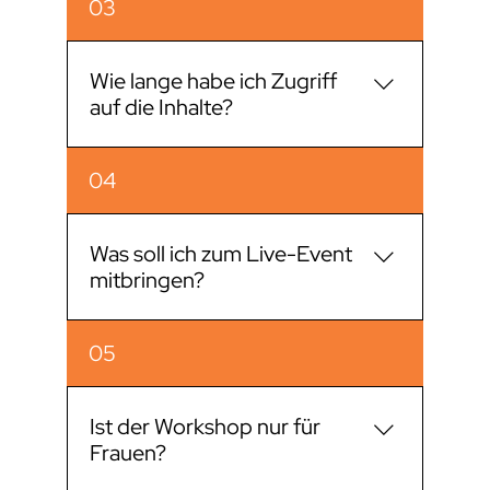
03
Wie lange habe ich Zugriff
auf die Inhalte?
Du hast 2 Jahre Zugriff auf alle Inhalte.
04
Genug Zeit, um nicht nur zu verstehen –
sondern wirklich zu verkörpern.
Was soll ich zum Live-Event
mitbringen?
– Yogamatte – Kleidung, in der du dich
05
frei bewegen kannst – High Heels –
Trinkflasche – Augenbinde That's it.
Ist der Workshop nur für
Frauen?