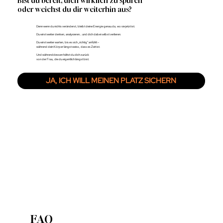
Bist du bereit, dich wirklich zu spüren
oder weichst du dir weiterhin aus?
Denn wenn du nichts veränderst, bleibt deine Energie genau da, wo sie jetzt ist.
Du wirst weiter denken, analysieren… und dich dabei selbst verlieren.
Du wirst weiter warten, bis es sich „richtig“ anfühlt –
während dein Körper längst weiss, dass es Zeit ist.
Und währenddessen hältst du dich zurück
von der Frau, die du eigentlich längst bist.
JA, ICH WILL MEINEN PLATZ SICHERN
FAQ