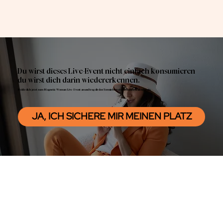
Du wirst dieses Live-Event nicht einfach konsumieren
du wirst dich darin wiedererkennen.
Melde dich jetzt zum Magnetic Woman Live-Event an und trag dir den Termin bewusst in deinen Kalender ein.
JA, ICH SICHERE MIR MEINEN PLATZ