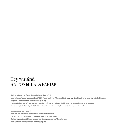
Hey wir sind,
ANTONELLA & FABIAN
Und gemeinsam mit Fabian halte ich diesen Raum für dich.
In den letzten Jahren haben wir über 7’000 Frauen auf ihrem Weg begleitet – raus aus dem Kopf, rein in ihre magnetische Energie.
Weg von Kontrolle. Hin zu echter Verkörperung.
Ich begleite Frauen zurück in ihre Weichheit, in ihre Präsenz, in dieses Gefühl von: Ich muss nichts tun, um zu wirken.
Fabian bringt die Klarheit, die Stabilität und den Raum, der es möglich macht, dass genau das bleibt.
Was uns besonders macht?
Nicht nur, was wir wissen. Sondern wie wir zusammen wirken.
Ich im Fühlen. Er im Halten. Ich in der Weichheit. Er in der Klarheit.
Und genau dort entsteht das, wonach so viele suchen, echter Magnetismus.
Nicht gemacht. Nicht gelernt. Sondern gespürt.