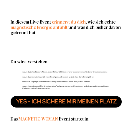
In diesem Live-Event
erinnerst du dich
, wie sich echte
magnetische Energie anfühlt
und was dich bisher davon
getrennt hat.
Du wirst verstehen,
warum du trotz all deinem Wissen, deiner Tiefe und Reflexion immer noch nicht wirklich in deiner Energie ankommst
warum du immer wieder zurück in den Kopf gehst, obwohl du spürst, dass da mehr möglich ist
wie du den Zugang zu deiner inneren Führung wieder öffnest – ohne Druck, ohne Kontrolle
warum Magnetismus nichts mit „mehr machen“ zu tun hat, sondern mit Loslassen – und wie genau daraus Anziehung,
Klarheit und echte Präsenz entstehen
YES - ICH SICHERE MIR MEINEN PLATZ
Das
MAGNETIC WOMAN
Event startet in: