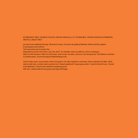
ICH BIN NICHT HIER, UM DIR ZU SAGEN, WER DU SEIN SOLLST. ICH BIN HIER, UM DICH DARAN ZU ERINNERN,
WER DU LÄNGST BIST.
Ich verkörpere weibliche Energie. Nicht als Konzept. Sondern als gelebte Wahrheit. Weich und klar zugleich.
Empfangend und kraftvoll.
Tief verbunden und trotzdem frei.
Magnetismus ist für mich nichts, das man „lernt“. Es entsteht, wenn du aufhörst, dich zu verbiegen.
Wenn du dich erinnerst. Wenn du dich traust, echt zu sein. Ich weiss, wie es ist, sich anzupassen. Sich kleiner zu machen.
Zu funktionieren, obwohl die eigene Wahrheit längst ruft.
Und ich weiss auch, was passiert, wenn du beginnst, dir selbst wirklich zu vertrauen. Dann verändert sich alles. Nicht,
weil du mehr tust, sondern weil du anders bist. Heute begleite ich Frauen genau dahin. Zurück in ihren Körper. Zurück
in ihre Wahrheit. Zurück in ihre natürliche Anziehungskraft.
Still. Klar. Unübersehbar! Und genau darin liegt die Magie.