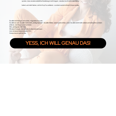
spüren, dass sie eine natürliche Anziehung in sich tragen – sie aber noch nicht stabil leben
keine Lust mehr haben, sich im Kopf zu verlieren – sondern zurück in ihren Körper wollen
Du willst nicht länger versuchen, magnetisch zu sein.
Du willst es sein. Du willst nicht mehr „richtig handeln“. Du willst fühlen, wann es ein echtes Ja ist. Du willst nicht mehr ziehen und kämpfen sondern
erleben, wie Dinge zu dir kommen.
Mit Leichtigkeit. Mit Tiefe.
Mit einer Energie, die nicht übersehen werden kann.
Und mit einem klaren inneren YES.
Genau darum geht es hier.
YESS, ICH WILL GENAU DAS!