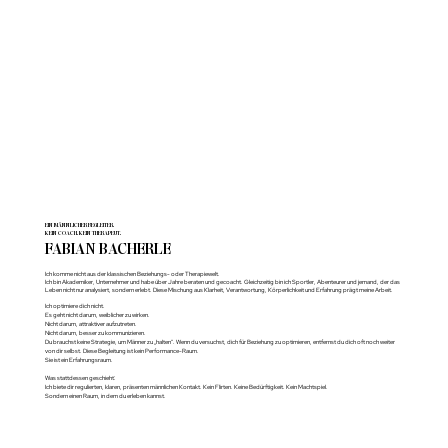
EIN MÄNNLICHER BEGLEITER.
KEIN COACH. KEIN THERAPEUT.
FABIAN BACHERLE
Ich komme nicht aus der klassischen Beziehungs- oder Therapiewelt.
Ich bin Akademiker, Unternehmer und habe über Jahre beraten und gecoacht. Gleichzeitig bin ich Sportler, Abenteurer und jemand, der das
Leben nicht nur analysiert, sondern erlebt. Diese Mischung aus Klarheit, Verantwortung, Körperlichkeit und Erfahrung prägt meine Arbeit.
Ich optimiere dich nicht.
Es geht nicht darum, weiblicher zu wirken.
Nicht darum, attraktiver aufzutreten.
Nicht darum, besser zu kommunizieren.
Du brauchst keine Strategie, um Männer zu „halten". Wenn du versuchst, dich für Beziehung zu optimieren, entfernst du dich oft noch weiter
von dir selbst. Diese Begleitung ist kein Performance-Raum.
Sie ist ein Erfahrungsraum.
Was stattdessen geschieht:
Ich biete dir regulierten, klaren, präsenten männlichen Kontakt. Kein Flirten. Keine Bedürftigkeit. Kein Machtspiel.
Sondern einen Raum, in dem du erleben kannst.