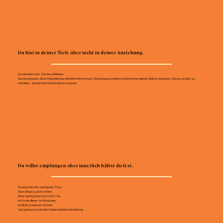
Du bist in deiner Tiefe aber nicht in deiner Anziehung.
Du verstehst dich. Du hast reflektiert.
Du bist bewusst. Aber Magnetismus entsteht nicht im Kopf. Und genau da verlierst du ihn immer wieder. Weil du versuchst, dich zu „richtig“ zu
verhalten… anstatt dich einfach wirken zu lassen.
Du willst empfangen aber innerlich hältst du fest.
Du wünschst dir Leichtigkeit. Flow.
Dass Dinge zu dir kommen.
Aber dein System ist noch im Tun.
Im Kontrollieren. Im Absichern.
Im Nicht-loslassen-können.
Und genau das blockiert deine natürliche Anziehung.