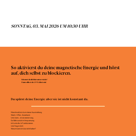
SONNTAG, 03. MAI 2026 UM 10:30 UHR
So aktivierst du deine magnetische Energie und hörst
auf, dich selbst zu blockieren.
Erkennst du dich hier unten wieder?
Dann solltest du LIVE dabei sein!
Du spürst deine Energie aber sie ist nicht konstant da.
Manchmal bist du in deiner Ausstrahlung.
Weich. Offen. Anziehend.
Und dann… ist sie wieder weg.
Du fällst zurück in Anspannung.
In Kontrolle. In Funktionieren.
Und fragst dich:
Warum kann ich das nicht halten?