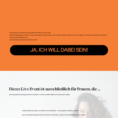
Ich sehe dich. Und genau darum geht es in diesem Live-Event:
Warum Magnetismus nichts ist, das du erzeugst sondern etwas, das entsteht, wenn du aufhörst, dich zu halten. Und was sich verändert, wenn dein
Körper in Sicherheit kommt
und deine Energie wieder frei fliessen darf.
JA, ICH WILL DABEI SEIN!
Dieses Live-Event ist ausschließlich für Frauen, die …
ihre magnetische Energie nicht nur verstehen, sondern endlich fühlen und verkörpern wollen
endlich aufhören wollen, sich selbst zu kontrollieren – und beginnen, wirklich zu wirken
ihre zerstreute Energie bündeln und wieder in eine klare, spürbare Ausstrahlung kommen wollen