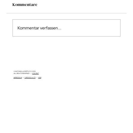
Kommentare
Kommentar verfassen...
Entwickle dein Money Mindset und
erreiche finanziellen Erfolg!
© ANTONELLA PATITUCCI 2026
ALL RIGHTS RESERVED |
KONTAKT
IMPRESSUM
|
DATENSCHUTZ
|
AGB