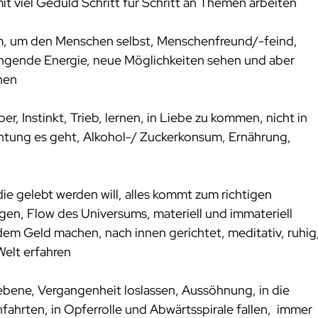
it viel Geduld Schritt für Schritt an Themen arbeiten
m, um den Menschen selbst, Menschenfreund/-feind, 
ngende Energie, neue Möglichkeiten sehen und aber 
hen
er, Instinkt, Trieb, lernen, in Liebe zu kommen, nicht in 
chtung es geht, Alkohol-/ Zuckerkonsum, Ernährung, 
 die gelebt werden will, alles kommt zum richtigen 
gen, Flow des Universums, materiell und immateriell 
em Geld machen, nach innen gerichtet, meditativ, ruhig,
Welt erfahren
bene, Vergangenheit loslassen, Aussöhnung, in die 
hrten, in Opferrolle und Abwärtsspirale fallen,  immer 